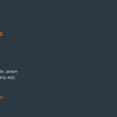
R
ade Jardim
3416-490
br