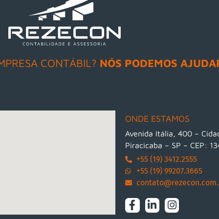
MPRESA CONTÁBIL?
NÓS PODEMOS AJUDA
ONDE ESTAMOS
Avenida Itália, 400 – Cid
Piracicaba – SP – CEP: 1
+55 (19) 3412.2555
+55 (19) 99207.3665
contato@rezecon.com.