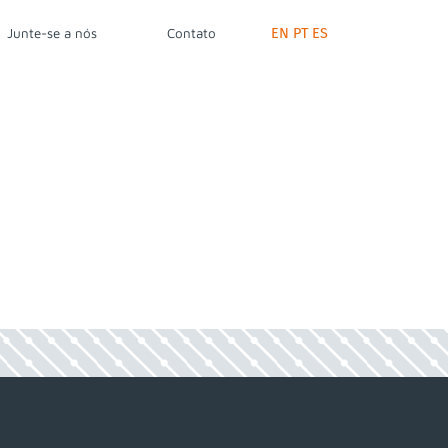
EN
PT
ES
Junte-se a nós
Contato