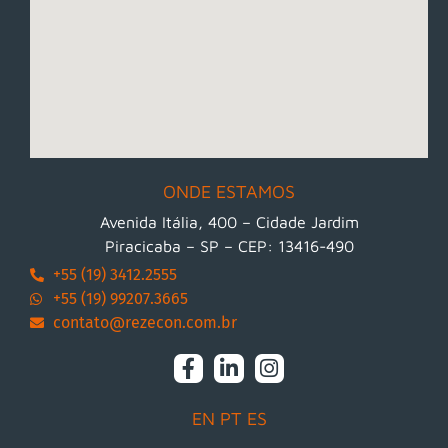
ONDE ESTAMOS
Avenida Itália, 400 – Cidade Jardim
Piracicaba – SP – CEP: 13416-490
+55 (19) 3412.2555
+55 (19) 99207.3665
contato@rezecon.com.br
EN
PT
ES