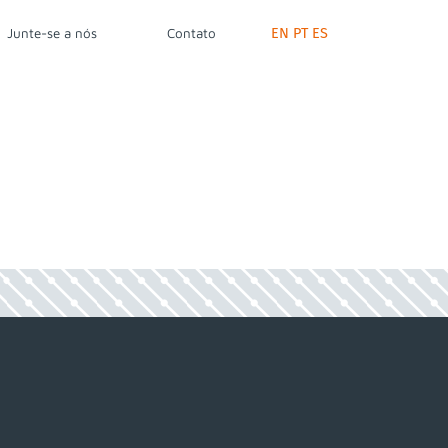
EN
PT
ES
Junte-se a nós
Contato