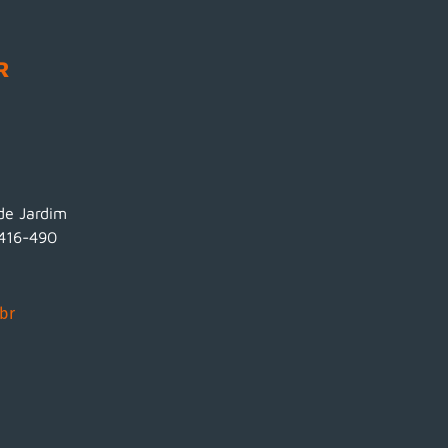
R
ade Jardim
3416-490
br