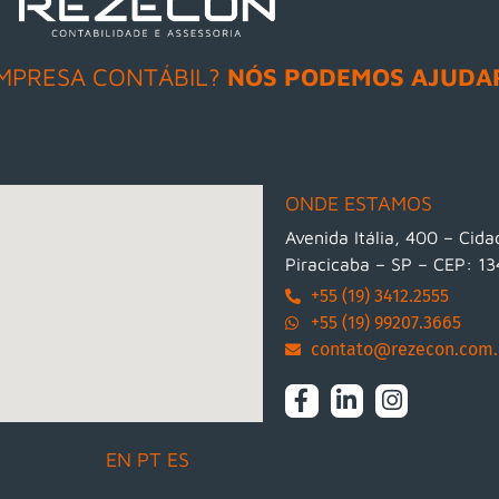
MPRESA CONTÁBIL?
NÓS PODEMOS AJUDA
ONDE ESTAMOS
Avenida Itália, 400 – Cid
Piracicaba – SP – CEP: 1
+55 (19) 3412.2555
+55 (19) 99207.3665
contato@rezecon.com.
EN
PT
ES