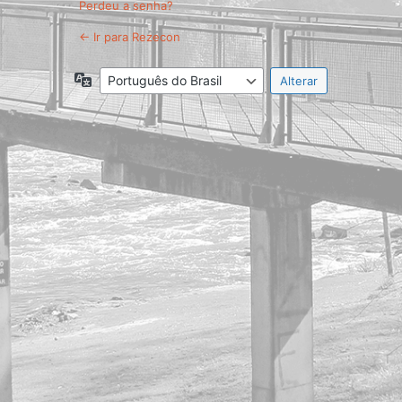
Perdeu a senha?
← Ir para Rezecon
Idioma